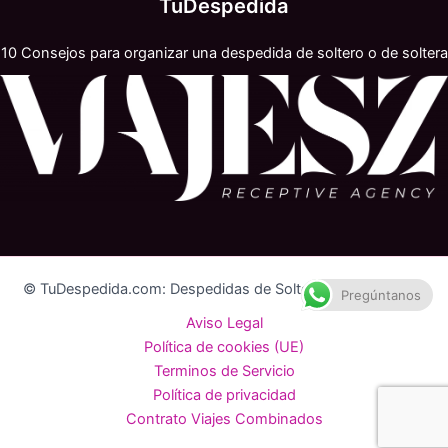
TuDespedida
10 Consejos para organizar una despedida de soltero o de soltera
© TuDespedida.com: Despedidas de Soltero y Soltera 2026
Pregúntanos
Aviso Legal
Política de cookies (UE)
Terminos de Servicio
Política de privacidad
Contrato Viajes Combinados