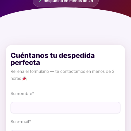
✓
Respuesta en menos de 2h
Cuéntanos tu despedida
perfecta
Rellena el formulario — te contactamos en menos de 2
horas
Su nombre*
Su e-mail*