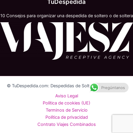
TuDespedida
10 Consejos para organizar una despedida de soltero o de soltera
© TuDespedida.com: Despedidas de Soltero y Soltera 2026
Pregúntanos
Aviso Legal
Política de cookies (UE)
Terminos de Servicio
Política de privacidad
Contrato Viajes Combinados