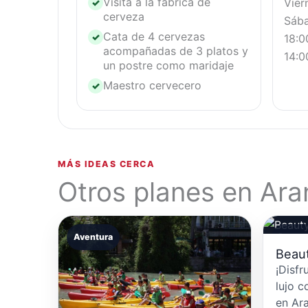
Visita a la fábrica de
Vier
✓
cerveza
Sába
Cata de 4 cervezas
✓
18:0
acompañadas de 3 platos y
14:0
un postre como maridaje
Maestro cervecero
✓
MÁS IDEAS CERCA
Otros planes en Ara
Aventura
Beauty
Beaut
¡Disfr
lujo c
en Ar