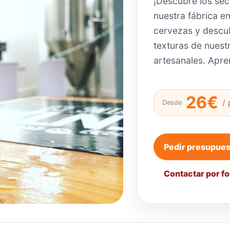
¡Descubre los sec
nuestra fábrica e
cervezas y descub
texturas de nuest
artesanales. Apr
26€
/
Desde
Pedir presupue
Contactar por f