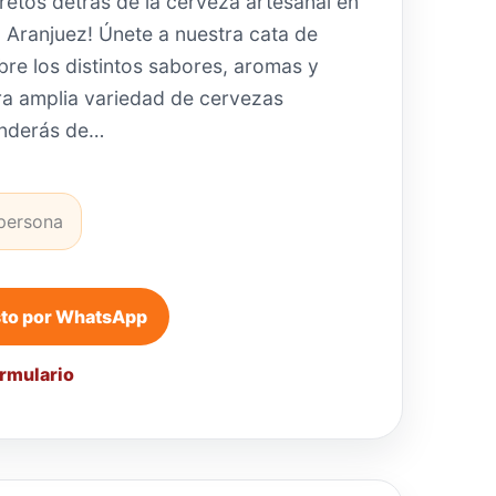
retos detrás de la cerveza artesanal en
n Aranjuez! Únete a nuestra cata de
re los distintos sabores, aromas y
ra amplia variedad de cervezas
enderás de…
 persona
sto por WhatsApp
ormulario