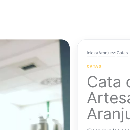
Inicio
›
Aranjuez
›
Catas
CATAS
Cata 
Artes
Aranj