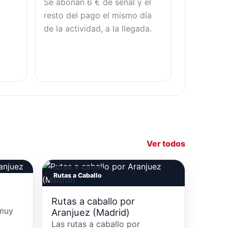
Se abonan 6 € de señal y el
resto del pago el mismo día
de la actividad, a la llegada.
Ver todos
Rutas a Caballo
Rutas a caballo por
 muy
Aranjuez (Madrid)
Las rutas a caballo por