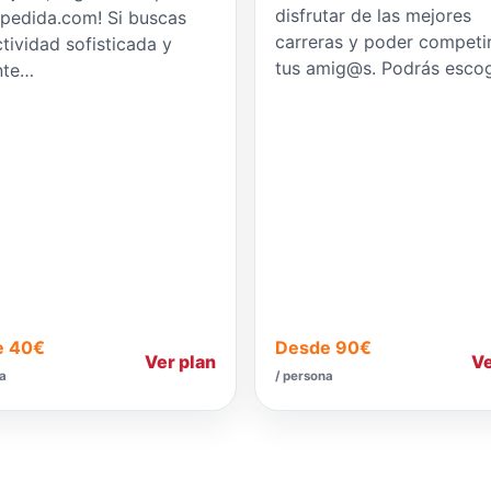
disfrutar de las mejores
pedida.com! Si buscas
carreras y poder competi
tividad sofisticada y
tus amig@s. Podrás esco
nte…
e 40€
Desde 90€
Ver plan
Ve
na
/ persona