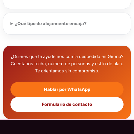
¿Qué tipo de alojamiento encaja?
¿Quieres que te ayudemos con la despedida en Girona?
Cuéntanos fecha, número de personas y estilo de plan.
Te orientamos sin compromiso.
Hablar por WhatsApp
Formulario de contacto