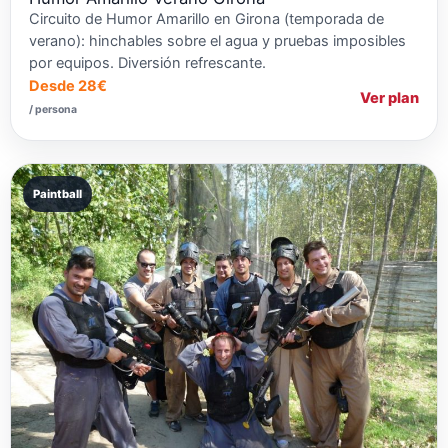
Circuito de Humor Amarillo en Girona (temporada de
verano): hinchables sobre el agua y pruebas imposibles
por equipos. Diversión refrescante.
Desde 28€
Ver plan
/ persona
Paintball