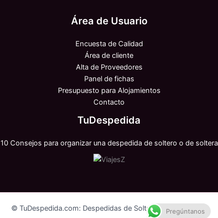
Área de Usuario
Encuesta de Calidad
Área de cliente
Alta de Proveedores
Panel de fichas
Presupuesto para Alojamientos
Contacto
TuDespedida
10 Consejos para organizar una despedida de soltero o de soltera
© TuDespedida.com: Despedidas de Soltero y Soltera 2026
Pregúntanos