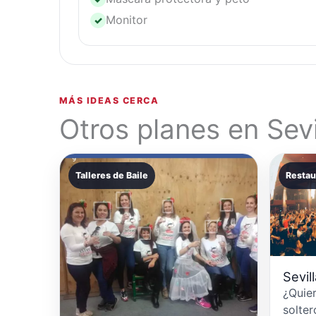
Monitor
✓
MÁS IDEAS CERCA
Otros planes en Sevi
Talleres de Baile
Restau
Sevil
¿Quie
solter