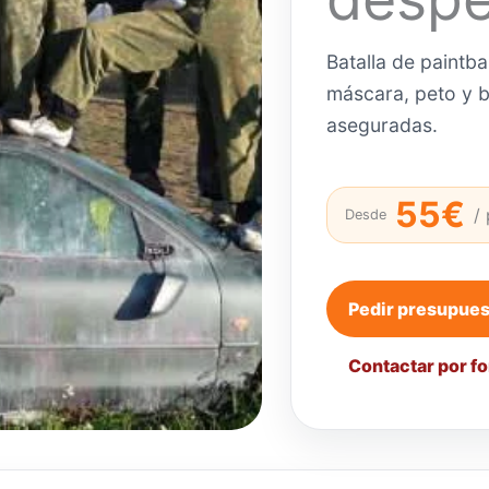
Batalla de paintba
máscara, peto y b
aseguradas.
55€
/
Desde
Pedir presupue
Contactar por f