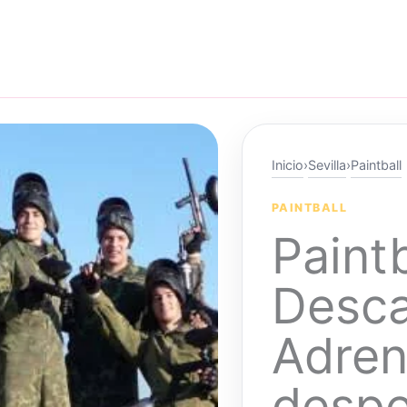
Inicio
›
Sevilla
›
Paintball
PAINTBALL
Paintb
Desc
Adren
despe