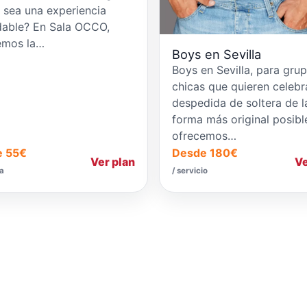
 sea una experiencia
idable? En Sala OCCO,
emos la…
Boys en Sevilla
Boys en Sevilla, para gru
chicas que quieren celebr
despedida de soltera de l
forma más original posibl
ofrecemos…
e 55€
Desde 180€
Ver plan
Ve
na
/ servicio