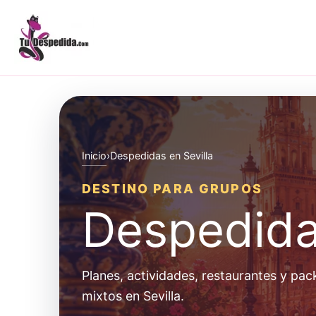
Ir
al
contenido
Inicio
›
Despedidas en Sevilla
DESTINO PARA GRUPOS
Despedidas
Planes, actividades, restaurantes y pac
mixtos en Sevilla.