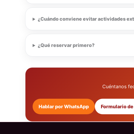
¿Cuándo conviene evitar actividades ex
¿Qué reservar primero?
Cuéntanos fec
Hablar por WhatsApp
Formulario de