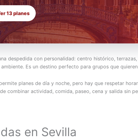
er 13 planes
 una despedida con personalidad: centro histórico, terrazas
ambiente. Es un destino perfecto para grupos que quieren 
permite planes de día y noche, pero hay que respetar horar
ede combinar actividad, comida, paseo, cena y salida sin pe
das en Sevilla