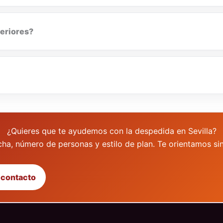
teriores?
¿Quieres que te ayudemos con la despedida en Sevilla?
ha, número de personas y estilo de plan. Te orientamos s
 contacto